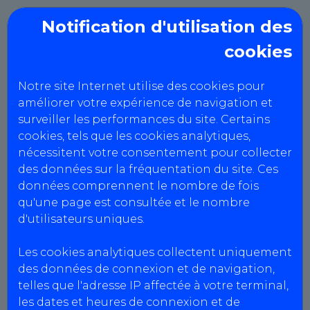
Notification d'utilisation des
cookies
A53 - LAVAL
Notre site Internet utilise des cookies pour
Mentions Légales
améliorer votre expérience de navigation et
surveiller les performances du site. Certains
cookies, tels que les cookies analytiques,
nécessitent votre consentement pour collecter
Informations centres
des données sur la fréquentation du site. Ces
A53 - LAVAL
données comprennent le nombre de fois
Agrément : S053Z069
qu'une page est consultée et le nombre
SIRET : 410 691 430 00061
d'utilisateurs uniques.
N° intracommunautaire :
FR90410691430
Les cookies analytiques collectent uniquement
Capital social : 7622.45 €
des données de connexion et de navigation,
telles que l'adresse IP affectée à votre terminal,
les dates et heures de connexion et de
A53 - LAVAL