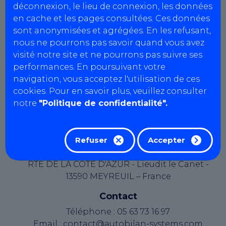
déconnexion, le lieu de connexion, les données
Agrément : L053Z111
en cache et les pages consultées. Ces données
SIRET : 410 691 430 00061
sont anonymisées et agrégées. En les refusant,
N° intracommunautaire :
nous ne pourrons pas savoir quand vous avez
FR90410691430
visité notre site et ne pourrons pas suivre ses
Capital social : 7622.45 €
performances. En poursuivant votre
navigation, vous acceptez l'utilisation de ces
Le présent site web est édité par AutoBilan-
cookies. Pour en savoir plus, veuillez consulter
Systems, une société par actions simplifiée au
notre
"Politique de confidentialité".
capital de 19362,00 euros, immatriculée au
Registre du Commerce et des Sociétés d'Aix-en-
Provence sous le numéro B 334 821 097.
Refuser
Accepter
Éditeur du site
RTE DE LA COTE D'AZUR - Lieudit le Canet -
13590 MEYREUIL – France
Contact
Téléphone : 05 63 73 16 97
Email : contact@autobilan-systems.com